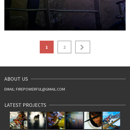
文
1
2
章
分
頁
ABOUT US
EMAIL: FIREPOWERFUL@GMAIL.COM
LATEST PROJECTS